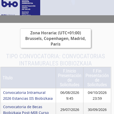
Zona Horaria: (UTC+01:00)
Brussels, Copenhagen, Madrid,
Paris
TIPO CONVOCATORIA:
CONVOCATORIAS
INTRAMURALES BIOBIOZKAIA
F.Inicio
F.Fin
Presentación
Presentación
Título
de
de
Solicitudes
Solicitudes
Convocatoria Intramural
06/08/2026
04/10/2026
2026 Estancias IIS Biobizkaia
9:45
23:59
Convocatoria de Becas
29/07/2026
30/09/2026
Biobizkaia Post-MIR Curso