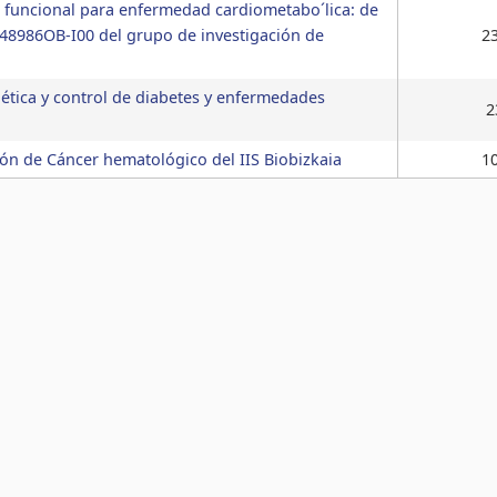
 funcional para enfermedad cardiometabo´lica: de
48986OB-I00 del grupo de investigación de
2
nética y control de diabetes y enfermedades
2
ión de Cáncer hematológico del IIS Biobizkaia
1