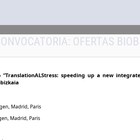
CONVOCATORIA:
OFERTAS BIOB
o “TranslationALStress: speeding up a new integrate
obizkaia
en, Madrid, Paris
en, Madrid, Paris