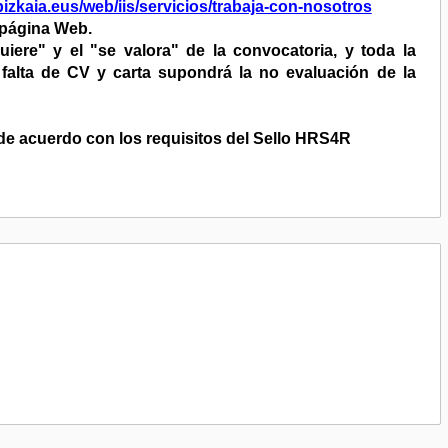
bizkaia.eus/web/iis/servicios/trabaja-con-nosotros
 página Web.
re" y el "se valora" de la convocatoria, y toda la
 falta de CV y carta supondrá la no evaluación de la
de acuerdo con los requisitos del Sello HRS4R